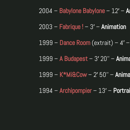
2004 –
Babylone Babylone
– 12′ –
A
2003 –
Fabrique !
– 3′ –
Animation
1999 –
Dance Room
(extrait) – 4′ 
1999 –
A Budapest
– 3′ 20’’ –
Anima
1999 –
K*Mi&Cow
– 2′ 50’’ –
Anima
1994 –
Archipompier
– 13′ –
Portra