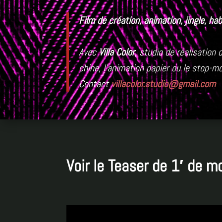
Film de création, animation, jingle, h
Avec
Villa Color
, studio de réalisation
chine, l’animation papier ou le stop-m
Contact
villacolor.studio@gmail.com
Voir le Teaser de 1′ de m