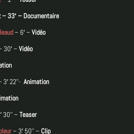
k – 33′ – Documentaire
lleaud
– 6′ –
Vidéo
 30′ –
Vidéo
ation
 3′ 22’’-
Animation
imation
′ 30’’ –
Teaser
oleur
– 3′ 50’’ –
Clip