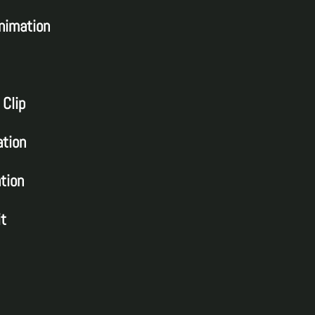
nimation
–
Clip
tion
tion
it