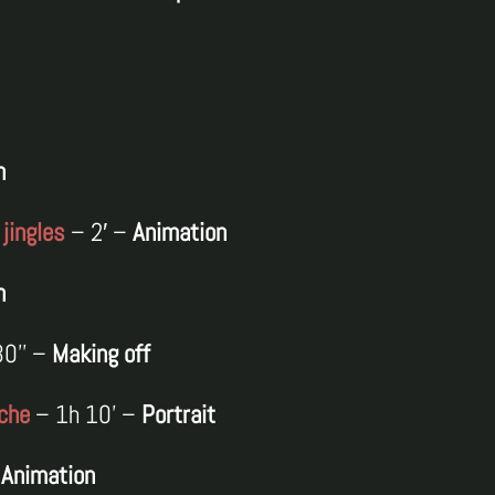
p
n
 jingles
– 2′ –
Animation
n
30’’ –
Making off
uche
– 1h 10’ –
Portrait
–
Animation