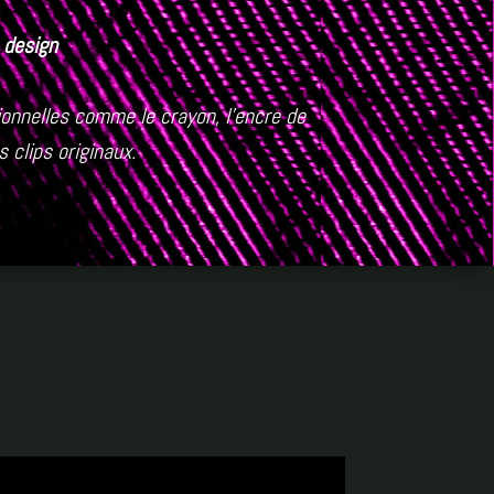
n design
ionnelles comme le crayon, l’encre de
 clips originaux.